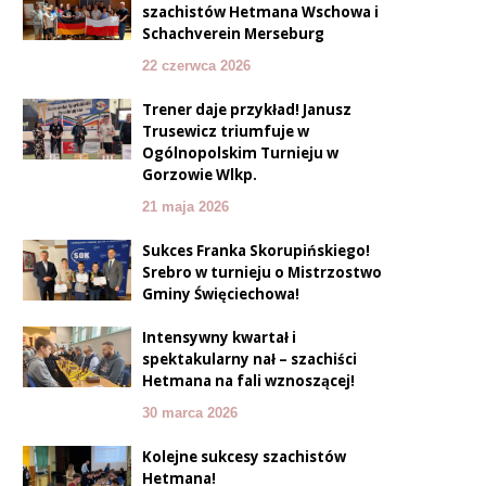
szachistów Hetmana Wschowa i
Schachverein Merseburg
22 czerwca 2026
Trener daje przykład! Janusz
Trusewicz triumfuje w
Ogólnopolskim Turnieju w
Gorzowie Wlkp.
21 maja 2026
Sukces Franka Skorupińskiego!
Srebro w turnieju o Mistrzostwo
Gminy Święciechowa !
Intensywny kwartał i
spektakularny finał – szachiści
Hetmana na fali wznoszącej!
30 marca 2026
Kolejne sukcesy szachistów
Hetmana!