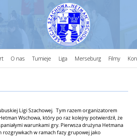
rt
O nas
Turnieje
Liga
Merseburg
Filmy
Kon
zd Lubuskiej Ligi Szachowej. Tym razem organizatorem
Hetman Wschowa, który po raz kolejny potwierdził, że
wspaniałymi warunkami gry. Pierwsza drużyna Hetmana
ch rozgrywkach w ramach fazy grupowej jako