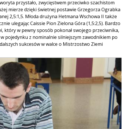
faworyta przystało, zwycięstwem przeciwko szachistom
ej mierze dzięki świetnej postawie Grzegorza Ograbka
granej 2,5:1,5. Młoda drużyna Hetmana Wschowa II także
cznie ulegając Caissie Pion Zielona Góra (1,5:2,5). Bardzo
i, który w pewny sposób pokonał swojego przeciwnika,
 w pojedynku z nominalnie silniejszym zawodnikiem po
dalszych sukcesów w walce o Mistrzostwo Ziemi