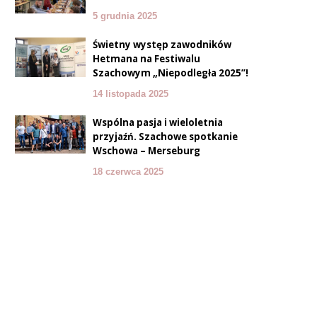
5 grudnia 2025
Świetny występ zawodników
Hetmana na Festiwalu
Szachowym „Niepodległa 2025”!
14 listopada 2025
Wspólna pasja i wieloletnia
przyjaźń. Szachowe spotkanie
Wschowa – Merseburg
18 czerwca 2025