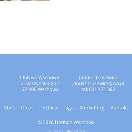
CKiR we Wschowie
Janusz Trusewicz
ul.Daszyńskiego 1
janusz.trusewicz@wp.pl
67-400 Wschowa
tel: 601 171 382
Start
O nas
Turnieje
Liga
Merseburg
Kontakt
© 2026 Hetman Wschowa
Realizacja:
LubimySzachy.pl