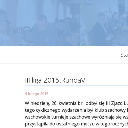
Sta
III liga 2015.RundaV
4 lutego 2015
W niedzielę, 26. kwietnia br., odbył się III Zja
tego cyklicznego wydarzenia był klub szachowy 
wschowskie turnieje szachowe wyróżniają się 
przystąpiła do ostatniego meczu w tegoroczny