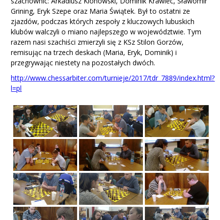
szachownic: Arkadiusz Klonowski, Dominik Krawiec, Sławomir
Grining, Eryk Szepe oraz Maria Świątek. Był to ostatni ze
zjazdów, podczas których zespoły z kluczowych lubuskich
Merseburg
klubów walczyli o miano najlepszego w województwie. Tym
razem nasi szachiści zmierzyli się z KSz Stilon Gorzów,
remisując na trzech deskach (Maria, Eryk, Dominik) i
Filmy
przegrywając niestety na pozostałych dwóch.
http://www.chessarbiter.com/turnieje/2017/tdr_7889/index.html?
Kontakt
l=pl