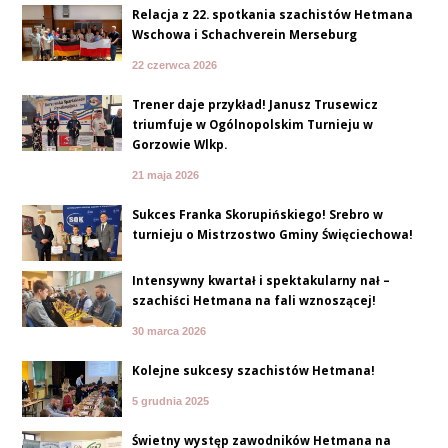
Relacja z 22. spotkania szachistów Hetmana
Wschowa i Schachverein Merseburg
22 czerwca 2026
Trener daje przykład! Janusz Trusewicz
triumfuje w Ogólnopolskim Turnieju w
Gorzowie Wlkp.
21 maja 2026
Sukces Franka Skorupińskiego! Srebro w
turnieju o Mistrzostwo Gminy Święciechowa !
Intensywny kwartał i spektakularny finał –
szachiści Hetmana na fali wznoszącej!
30 marca 2026
Kolejne sukcesy szachistów Hetmana!
5 grudnia 2025
Świetny występ zawodników Hetmana na