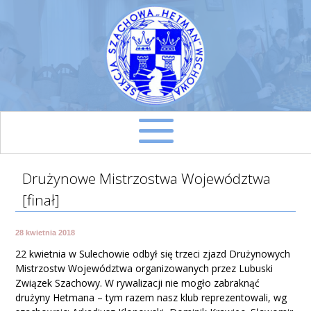
Drużynowe Mistrzostwa Województwa
Start
[finał]
O nas
28 kwietnia 2018
22 kwietnia w Sulechowie odbył się trzeci zjazd Drużynowych
Turnieje
Mistrzostw Województwa organizowanych przez Lubuski
Związek Szachowy. W rywalizacji nie mogło zabraknąć
drużyny Hetmana – tym razem nasz klub reprezentowali, wg
Liga