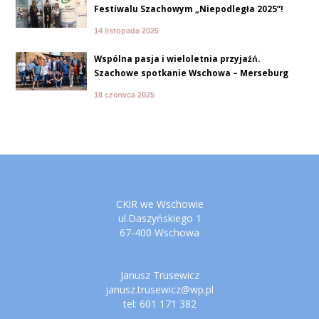
Festiwalu Szachowym „Niepodległa 2025”!
14 listopada 2025
Wspólna pasja i wieloletnia przyjaźń.
Szachowe spotkanie Wschowa – Merseburg
18 czerwca 2025
CKiR we Wschowie
ul.Daszyńskiego 1
67-400 Wschowa
Janusz Trusewicz
janusz.trusewicz@wp.pl
tel: 601 171 382